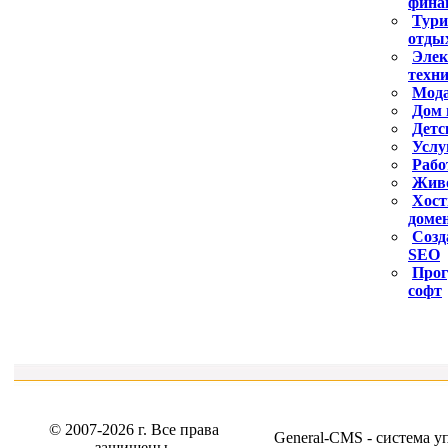
фина
Тури
отдых
Элек
техн
Мода
Дом 
Детс
Услу
Рабо
Жив
Хост
доме
Созд
SEO
Про
софт
© 2007-2026 г. Все права
General-CMS -
система у
защищены.