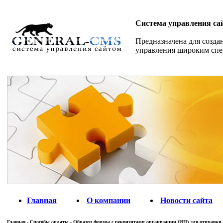
Система управления са
Предназначена для созда
управления широким спе
Главная
О компании
Новости сайта
Главная
-
Способы оплаты
-
Образец формы с реквизитами организации (ИП) для отправки