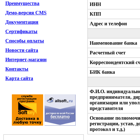
Преимущества
ИНН
Демо-версия CMS
КПП
Документация
Адрес и телефон
Сертификаты
Способы оплаты
Наименование банка
Новости сайта
Расчетный счет
Интернет-магазин
Корреспондентский с
Контакты
БИК банка
Карта сайта
Ф.И.О. индивидуальн
предпринимателя, ди
организации или упо
представителя
Основание полномочий
регистрации, устав, д
протокол и т.д.)
Новости сайта