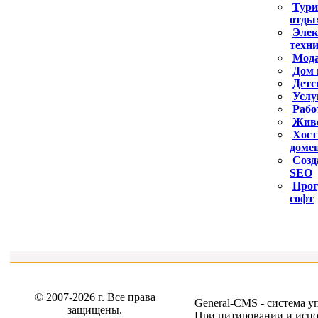
Тури
отдых
Элек
техн
Мода
Дом 
Детс
Услу
Рабо
Жив
Хост
доме
Созд
SEO
Про
софт
© 2007-2026 г. Все права
General-CMS -
система у
защищены.
При цитировании и испо