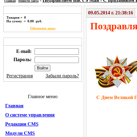
-
Поздравляем Вас с 9 Мая - С праздником
Главная
-
Новости сайта
Корзина покупок
09.05.2014 г. 21:38:16
Товаров = 0
На сумму = 0.00 руб.
Поздравля
Оформить заказ
Личный кабинет
E-mail:
Пароль:
Регистрация
Забыли пароль?
Главное меню
С Днем Великой 
Главная
О системе управления
Редакции CMS
Модули CMS