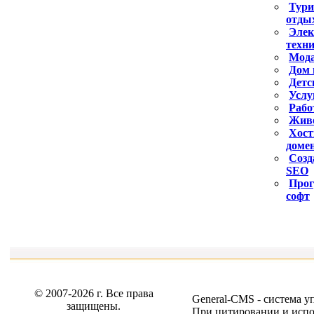
Тури
отдых
Элек
техн
Мода
Дом 
Детс
Услу
Рабо
Жив
Хост
доме
Созд
SEO
Про
софт
© 2007-2026 г. Все права
General-CMS -
система у
защищены.
При цитировании и испо