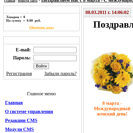
-
Поздравляем Вас с 8 марта - С междунар
Главная
-
Новости сайта
Корзина покупок
08.03.2011 г. 14:06:02
Товаров = 0
На сумму = 0.00 руб.
Поздравл
Оформить заказ
Личный кабинет
E-mail:
Пароль:
Регистрация
Забыли пароль?
Главное меню
Главная
8 марта -
Международный
О системе управления
женский день!
Редакции CMS
Модули CMS